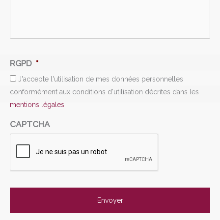
e
m
e
s
s
a
RGPD
*
g
J'accepte l'utilisation de mes données personnelles
e
conformément aux conditions d'utilisation décrites dans les
mentions légales
CAPTCHA