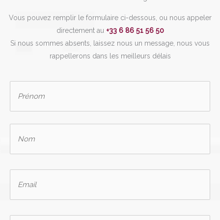
Vous pouvez remplir le formulaire ci-dessous, ou nous appeler
directement au
+33 6 86 51 56 50
Si nous sommes absents, laissez nous un message, nous vous
rappellerons dans les meilleurs délais
N
Pré
o
m
*
No
E
-
m
a
i