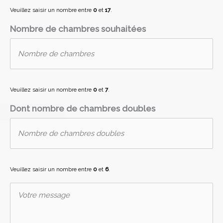
Veuillez saisir un nombre entre
0
et
17
.
Nombre de chambres souhaitées
Veuillez saisir un nombre entre
0
et
7
.
Dont nombre de chambres doubles
Veuillez saisir un nombre entre
0
et
6
.
V
o
t
r