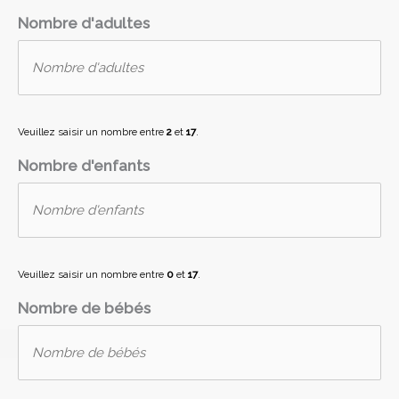
MM
Nombre d'adultes
slash
JJ
slash
AAAA
Veuillez saisir un nombre entre
2
et
17
.
Nombre d'enfants
Veuillez saisir un nombre entre
0
et
17
.
Nombre de bébés