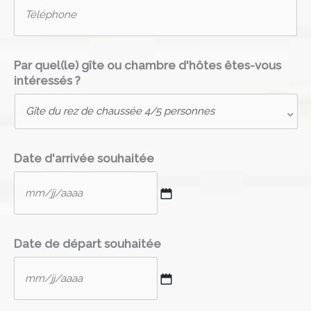
T
l
é
*
l
é
p
Par quel(le) gîte ou chambre d'hôtes êtes-vous
h
intéressés ?
o
n
e
Date d'arrivée souhaitée
MM
Date de départ souhaitée
slash
JJ
slash
AAAA